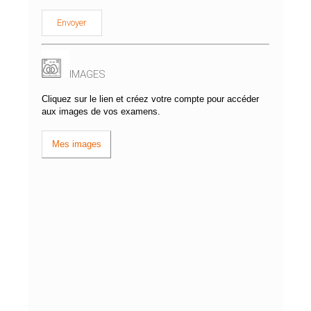
d’Imagerie du Centre
Var
IMAGES
Cliquez sur le lien et créez votre compte pour accéder
Un groupement médical et un
aux images de vos examens.
équipement des plus performant
pour mieux vous servir
Mes images
Horaires d’accueil
du lundi au vendredi 07h00 - 19h00 sans interruption
PRENDRE RENDEZ-VOUS